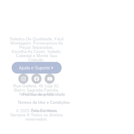
Solados De Qualidade, Fácil
Montagem. Fornecemos As
Peças Separadas,
Escolha As Cores, Solado,
Cabedal e Monte Sua
Coleção.
Ajuda e Suporte
Rua Galileia, 46 Loja 02,
Bairro Sagrada Família,
Nova Serrana-MG
Política de privacidade
Termos de Uso e Condições
© 2025 Solados Nova
Fale Conosco
Serrana ® Todos os direitos
reservados.